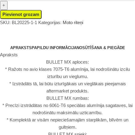
Pievienot grozam
SKU:
BL20225-1-1
Kategorijas:
Moto riteņi
APRAKSTS
PAPILDU INFORMĀCIJA
NOSŪTĪŠANA & PIEGĀDE
Apraksts
BULLET MX aploces:
* Ražots no avio klases 7075-T6 alumīnija, lai nodrošinātu izcilu
izturību un vieglumu.
* Izstrādāts tā, lai būtu izturīgākais un vieglākais pieejamais
aftermarket produkts.
BULLET MX rumbas:
* Precīzi izstrādātas no 6061-T6 speciālas alumīnija sagataves, lai
nodrošinātu maksimālu uzticamību.
* Komplektā ar visām nepieciešamajām starplikām, blīvēm un
gultņiem.
BULLET MX spieķi: