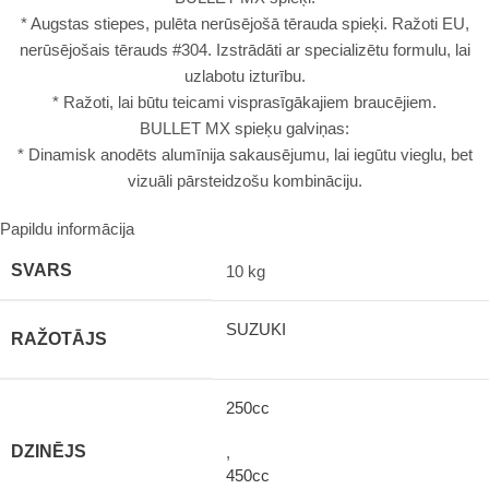
* Augstas stiepes, pulēta nerūsējošā tērauda spieķi. Ražoti EU,
nerūsējošais tērauds #304. Izstrādāti ar specializētu formulu, lai
uzlabotu izturību.
* Ražoti, lai būtu teicami visprasīgākajiem braucējiem.
BULLET MX spieķu galviņas:
* Dinamisk anodēts alumīnija sakausējumu, lai iegūtu vieglu, bet
vizuāli pārsteidzošu kombināciju.
Papildu informācija
SVARS
10 kg
SUZUKI
RAŽOTĀJS
250cc
DZINĒJS
,
450cc