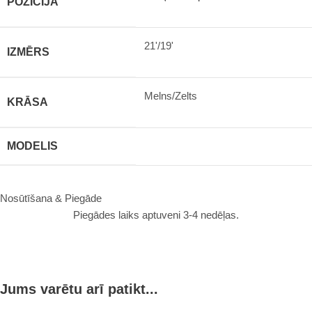
POZĪCIJA
21'/19'
IZMĒRS
Melns/Zelts
KRĀSA
MODELIS
Nosūtīšana & Piegāde
Piegādes laiks aptuveni 3-4 nedēļas.
Jums varētu arī patikt...