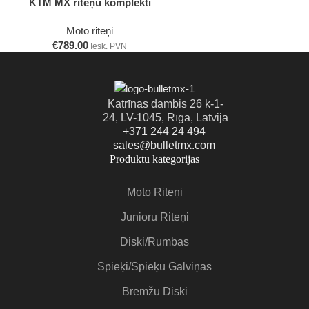
KTM MX riteņu komplekti
Moto riteņi
€
789.00
Iesk. PVN
Katrīnas dambis 26 k-1-
24, LV-1045, Rīga, Latvija
+371 244 24 494
sales@bulletmx.com
Produktu kategorijas
Moto Riteņi
Junioru Riteņi
Diski/Rumbas
Spieķi/Spieķu Galviņas
Bremžu Diski