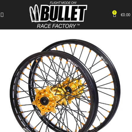
0
€
0.00