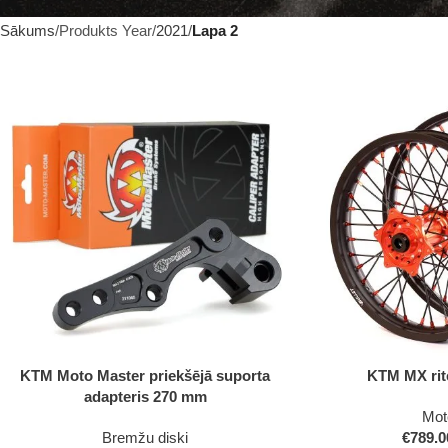
Sākums
Produkts Year
2021
Lapa 2
Izvēlieties
Izvēlieties
KTM Moto Master priekšējā suporta
KTM MX rit
adapteris 270 mm
Moto
Bremžu diski
€
789.0