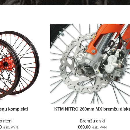
Izvēlieties
eņu komplekti
KTM NITRO 260mm MX bremžu disk
 riteņi
Bremžu diski
0
€
69.00
Iesk. PVN
Iesk. PVN