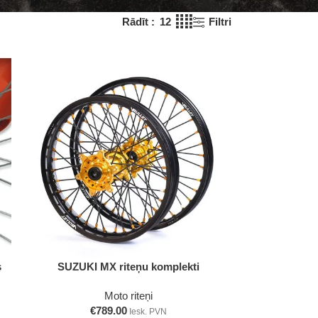
Rādīt
12
Filtri
Izvēlieties
s
SUZUKI MX riteņu komplekti
Moto riteņi
€
789.00
Iesk. PVN