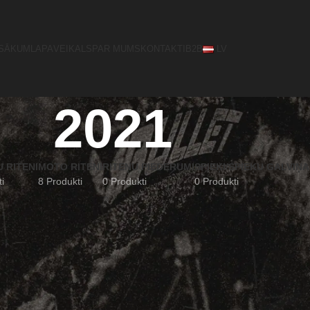
SĀKUMLAPA
VEIKALS
PAR MUMS
KONTAKTI
B2B
LV
2021
 RITEŅI
MOTO RITEŅI
RITEŅU PIEDERUMI
SPIEĶI/SPIEĶU GALVIŅA
i
8 Produkti
0 Produkti
0 Produkti