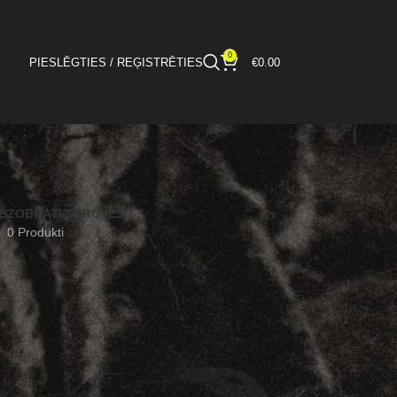
0
PIESLĒGTIES / REĢISTRĒTIES
€
0.00
S
ZOBRATI/SKRŪVES
0 Produkti